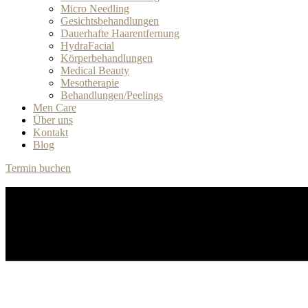
Micro Needling
Gesichtsbehandlungen
Dauerhafte Haarentfernung
HydraFacial
Körperbehandlungen
Medical Beauty
Mesotherapie
Behandlungen/Peelings
Men Care
Über uns
Kontakt
Blog
Termin buchen