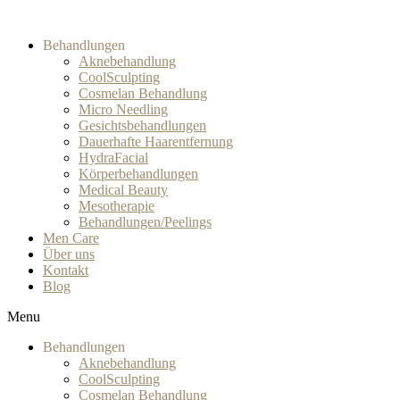
Behandlungen
Aknebehandlung
CoolSculpting
Cosmelan Behandlung
Micro Needling
Gesichtsbehandlungen
Dauerhafte Haarentfernung
HydraFacial
Körperbehandlungen
Medical Beauty
Mesotherapie
Behandlungen/Peelings
Men Care
Über uns
Kontakt
Blog
Menu
Behandlungen
Aknebehandlung
CoolSculpting
Cosmelan Behandlung